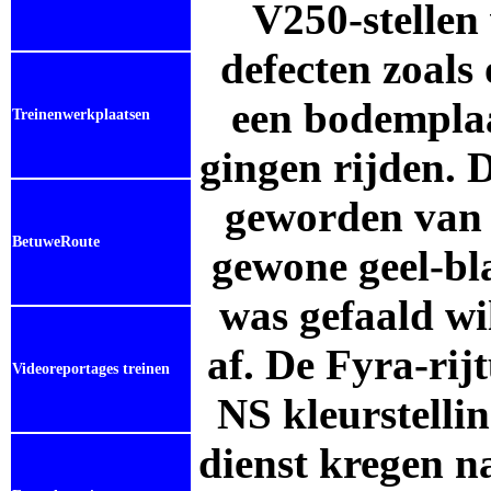
V250-stellen
defecten zoals
een bodempla
Treinenwerkplaatsen
gingen rijden. 
geworden van 
BetuweRoute
gewone geel-b
was gefaald wi
af. De Fyra-rij
Videoreportages treinen
NS kleurstellin
dienst kregen n