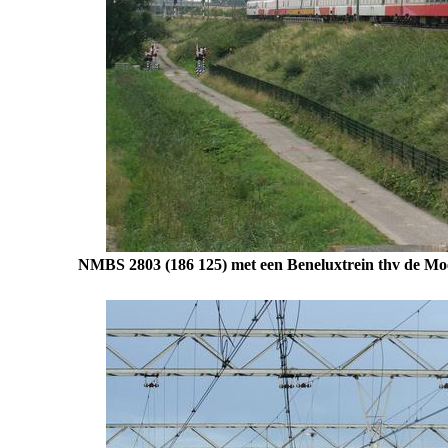
NMBS 2803 (186 125) met een Beneluxtrein thv de Mo