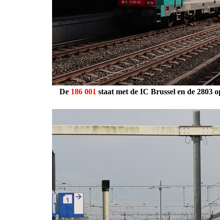
De
186
001
staat met de IC Brussel en de
2803
o