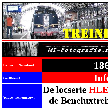
18
Treinen in Nederland.nl
Inf
Startpagina
De
locserie
HL
de
Beneluxtrei
Actueel treinennieuws