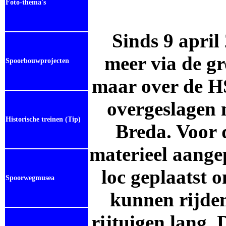
Foto-thema's
Sinds 9 april
meer via de g
Spoorbouwprojecten
maar over de H
overgeslagen m
Historische treinen (Tip)
Breda. Voor 
materieel aange
loc geplaatst 
Spoorwegmusea
kunnen rijde
rijtuigen lang.