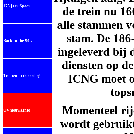
175 jaar Spoor
de trein nu 16
alle stammen v
stam. De
186
Back to the 90's
ingeleverd bij 
diensten op d
ICNG moet o
Treinen in de oorlog
tops
Momenteel rij
OVnieuws.info
wordt gebruikt