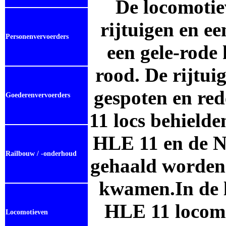
De
locomoti
rijtuigen en e
Personenvervoerders
een gele-rode 
rood. De rijtui
gespoten en re
Goederenvervoerders
11 locs behielde
HLE 11 en de NS
Railbouw / -onderhoud
gehaald worden
kwamen.
In de 
HLE 11 locomo
Locomotieven