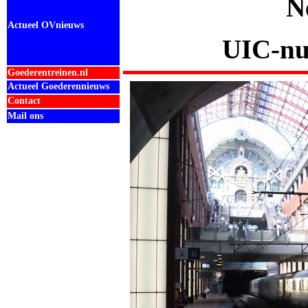
N
Actueel OVnieuws
UIC-nu
Goederentreinen.nl
Actueel Goederennieuws
Contact
Mail ons