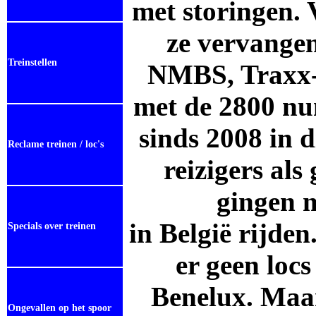
met storingen.
ze vervangen
Treinstellen
NMBS, Traxx-
met de 2800 nu
sinds 2008 in 
Reclame treinen / loc's
reizigers als
gingen m
in België rijden
Specials over treinen
er geen loc
Benelux.
Maar
Ongevallen op het spoor