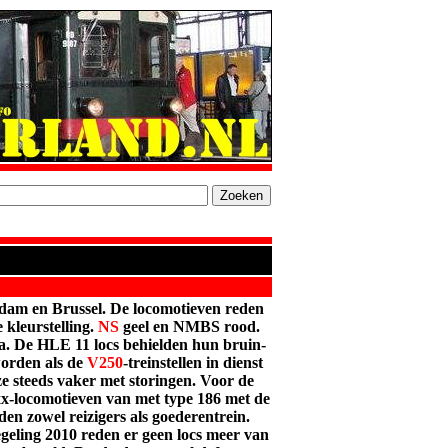
dam en Brussel. De
locomotieven
reden
e kleurstelling.
NS
geel en NMBS rood.
a. De HLE 11 locs behielden hun bruin-
worden als de
V250
-treinstellen in dienst
e steeds vaker met storingen. Voor de
x-locomotieven van met type 186 met de
en zowel reizigers als goederentrein.
egeling 2010 reden er geen locs meer van