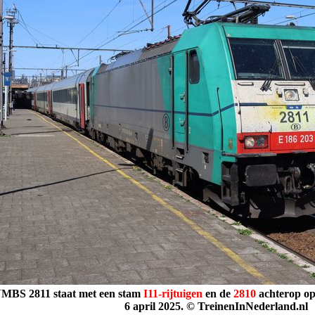
MBS 2811 staat met een stam
I11-rijtuigen
en de
2810
achterop op
6 april 2025. © TreinenInNederland.nl