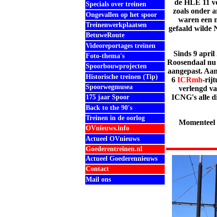
de
HLE
11 v
Specials over treinen
zoals onder 
Ongevallen op het spoor
waren een 
Treinenwerkplaatsen
gefaald wilde 
BetuweRoute
Videoreportages treinen
Sinds 9 apri
Foto-thema's
Roosendaal nu 
Spoorbouwprojecten
aangepast. Aan
Historische treinen (Tip)
6
ICRmh
-rij
Spoorwegmusea
verlengd v
ICNG's alle 
175 jaar Spoor
Back to the 90's
Treinen in de oorlog
Momenteel r
OVnieuws.info
Actueel OVnieuws
Goederentreinen.nl
Actueel Goederennieuws
Contact
Mail ons