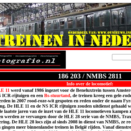
186 203 / NMBS 2811
Info over de locomotief:
LE
11
werd vanaf 1986 ingezet voor de
Beneluxtrein
tussen Amster
 ICR-rijtuigen en een
Bs-stuurtand
, de treinen kreeg een gele-rod
erden in 2007 rood-roze-wit gespoten en reden onder de naam Fyr
lling. De HLE 11 en de NS ICR rijtuigen zouden uitdienst gehaald 
de laatste jaren van de inzet van de HLE 11 locomotieven kampen z
en werden ze vervangen door de HLE 28 serie van de NMBS, Trax
ng. De HLE 28 locs zijn al sinds 2008 in dienst van NMBS, ze red
s gingen meer binnenlandse treinen in België rijden. Vanaf dienstr