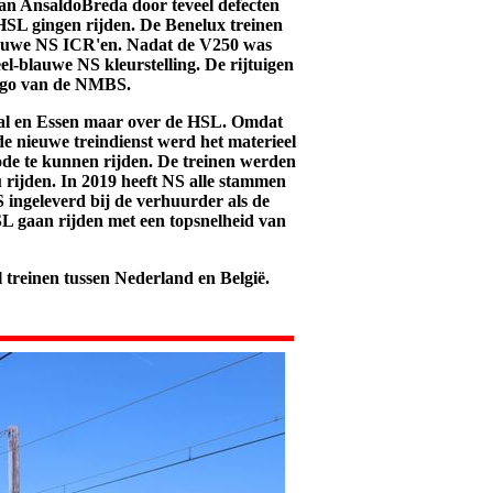
van AnsaldoBreda door teveel defecten
HSL gingen rijden. De Benelux treinen
lauwe NS ICR'en. Nadat de V250 was
el-blauwe NS kleurstelling. De rijtuigen
logo van de NMBS.
daal en Essen maar over de HSL. Omdat
e nieuwe treindienst werd het materieel
ode te kunnen rijden. De treinen werden
 rijden. In 2019 heeft NS alle stammen
ingeleverd bij de verhuurder als de
 gaan rijden met een topsnelheid van
 treinen tussen Nederland en België.