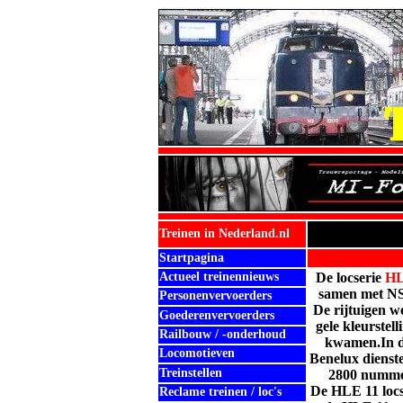
Treinen in Nederland.nl
Startpagina
Actueel treinennieuws
De
locserie
H
samen met NS
Personenvervoerders
De rijtuigen w
Goederenvervoerders
gele kleurste
Railbouw / -onderhoud
kwamen.
In 
Locomotieven
Benelux dienst
Treinstellen
2800 nummeri
De
HLE
11 loc
Reclame treinen / loc's