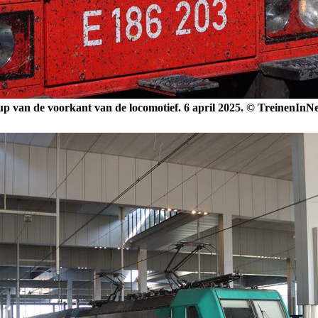
up van de voorkant van de locomotief.
6 april 2025. © TreinenInN