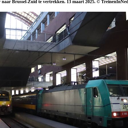
 naar Brussel-Zuid te vertrekken.
13 maart 2025.
© TreinenInNed