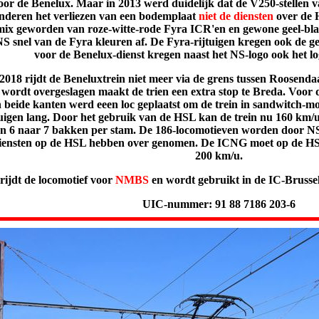
oor de Benelux.
Maar in 2013 werd duidelijk dat de V250-stellen 
anderen het verliezen van een bodemplaat
niet
de
diensten
over de 
mix geworden van roze-witte-rode Fyra ICR'en en gewone geel-b
NS snel van de Fyra kleuren af. De Fyra-rijtuigen kregen ook de ge
voor de Benelux-dienst kregen naast het NS-logo ook het 
l 2018 rijdt de Beneluxtrein niet meer via de grens tussen Roosen
wordt overgeslagen maakt de trien een extra stop te Breda. Voor d
 beide kanten werd eeen loc geplaatst om de trein in sandwitch-m
tuigen lang. Door het gebruik van de HSL kan de trein nu 160 km/u
an 6 naar 7 bakken per stam. De
186
-locomotieven worden door NS 
diensten op de HSL hebben over genomen. De ICNG moet op de HSL
200 km/u.
ijdt de locomotief voor
NMBS
en wordt gebruikt in de IC-Brussel
UIC-nummer: 91 88 7186 203-6