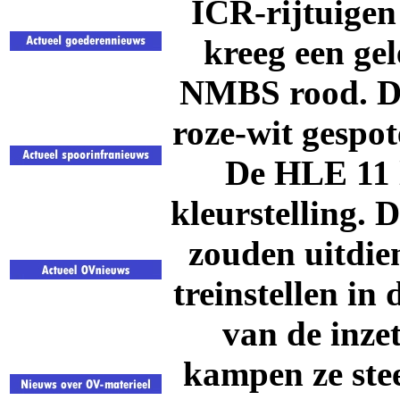
ICR-rijtuigen
kreeg een gel
NMBS rood. De
roze-wit gespo
De HLE 11 l
kleurstelling.
zouden uitdie
treinstellen in
van de inze
kampen ze stee