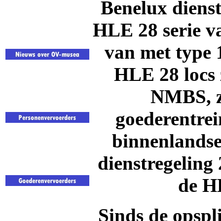
Benelux diens
HLE 28 serie v
van met type
HLE 28 locs z
NMBS, ze
goederentre
binnenlandse 
dienstregeling
de
H
Sinds de opsp