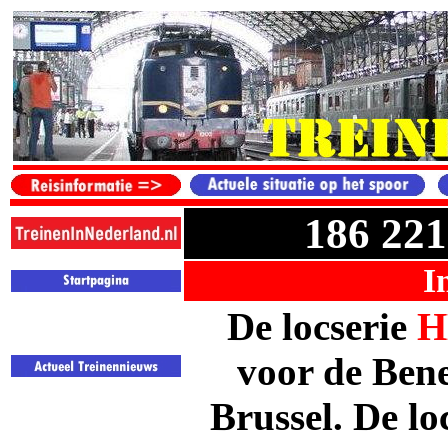
186 22
I
De
locserie
H
voor de
Bene
Brussel. De
lo