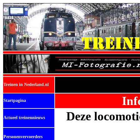
Treinen in Nederland.nl
Inf
Startpagina
Deze locomotie
Actueel treinennieuws
Personenvervoerders