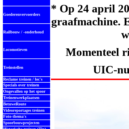
* Op 24 april 2
Goederenvervoerders
graafmachine. 
w
Railbouw / -onderhoud
Momenteel ri
Locomotieven
UIC-nu
Treinstellen
Reclame treinen / loc's
Specials over treinen
Ongevallen op het spoor
Treinenwerkplaatsen
BetuweRoute
Videoreportages treinen
Foto-thema's
Spoorbouwprojecten