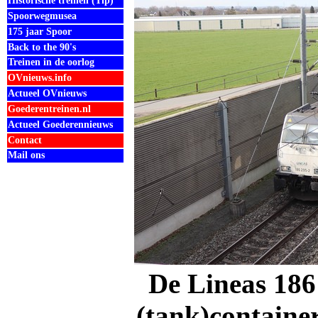
Historische treinen (Tip)
Spoorwegmusea
175 jaar Spoor
Back to the 90's
Treinen in de oorlog
OVnieuws.info
Actueel OVnieuws
Goederentreinen.nl
Actueel Goederennieuws
Contact
Mail ons
De Lineas 186
(tank)containe