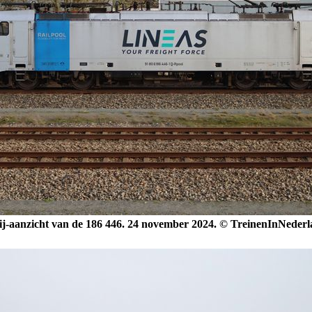
ij-aanzicht van de 186 446. 24 november 2024. © TreinenInNederl