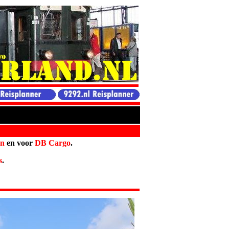
hn
en voor
DB
Cargo
.
s
.