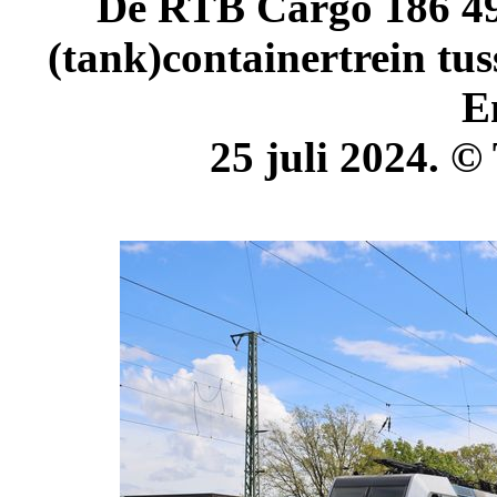
De RTB Cargo 186 494
(tank)containertrein tu
E
25 juli 2024. ©