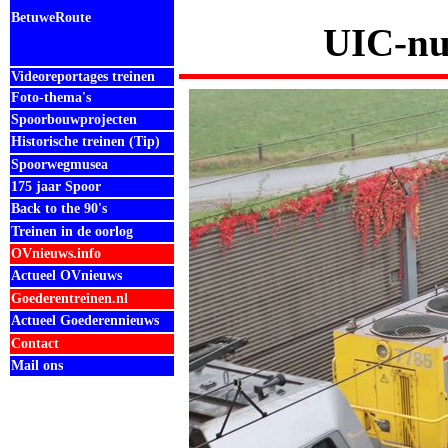
BetuweRoute
UIC-nu
Videoreportages treinen
Foto-thema's
Spoorbouwprojecten
Historische treinen (Tip)
Spoorwegmusea
175 jaar Spoor
Back to the 90's
Treinen in de oorlog
OVnieuws.info
Actueel OVnieuws
Goederentreinen.nl
Actueel Goederennieuws
Contact
Mail ons