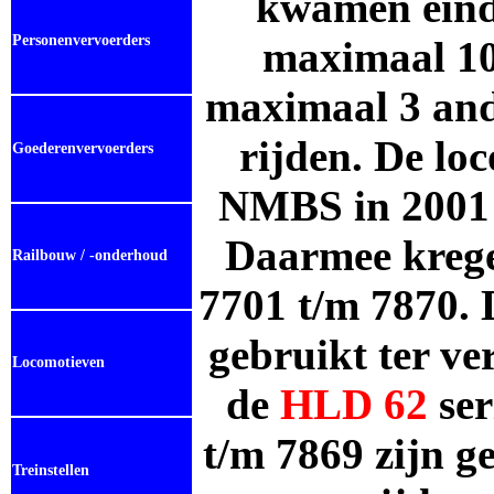
kwamen eind
Personenvervoerders
maximaal 10
maximaal 3 ande
rijden. De lo
Goederenvervoerders
NMBS in 2001 n
Daarmee kreg
Railbouw / -onderhoud
7701 t/m 7870. 
gebruikt ter v
Locomotieven
de
HLD
62
se
t/m 7869 zijn g
Treinstellen