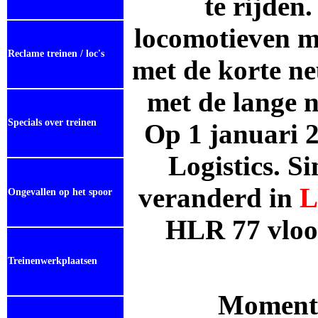
te rijden
locomotieven m
Reclame treinen / loc's
met de korte ne
met de lange n
Specials over treinen
Op 1 januari 
Logistics. S
veranderd in
L
Ongevallen op het spoor
HLR 77 vloot
Treinenwerkplaatsen
Momentee