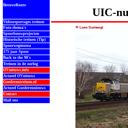
BetuweRoute
UIC-nu
Videoreportages treinen
Foto-thema's
Spoorbouwprojecten
Historische treinen (Tip)
Spoorwegmusea
175 jaar Spoor
Back to the 90's
Treinen in de oorlog
OVnieuws.info
Actueel OVnieuws
Goederentreinen.nl
Actueel Goederennieuws
Contact
Mail ons