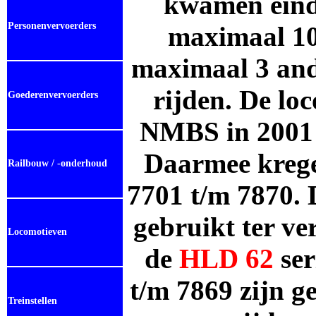
kwamen eind
Personenvervoerders
maximaal 10
maximaal 3 ande
rijden. De lo
Goederenvervoerders
NMBS in 2001 n
Daarmee kreg
Railbouw / -onderhoud
7701 t/m 7870. 
gebruikt ter v
Locomotieven
de
HLD
62
se
t/m 7869 zijn g
Treinstellen