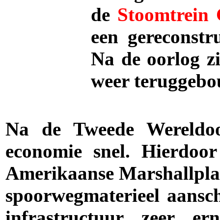
de
Stoomtrein 
een gereconstr
Na de oorlog z
weer teruggebou
Na de Tweede Wereldoor
economie snel. Hierdoo
Amerikaanse Marshallpla
spoorwegmaterieel aansch
infrastructuur zeer er