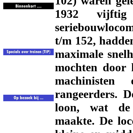
102) waren gel
1932 vijfti
seriebouwloco
t/m 152, hadde
maximale snelh
mochten door 
machinisten
rangeerders. D
loon, wat de
maakte. De loc