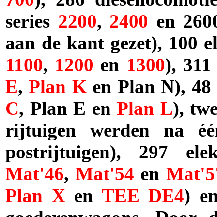
series
2200
,
2400
en 2600
aan de kant gezet), 100 e
1100
,
1200
en
1300
), 311
E
,
Plan K
en Plan N), 48 
C
, Plan E en
Plan L
), tw
rijtuigen werden na é
postrijtuigen), 297 elek
Mat'46
,
Mat'54
en
Mat'5
Plan X
en
TEE
DE4
) e