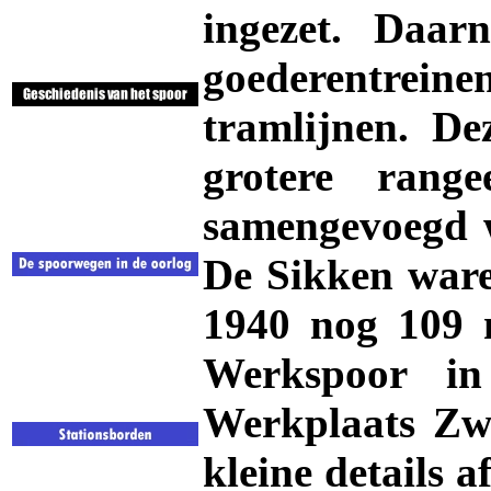
ingezet. Daar
goederentre
tramlijnen. De
grotere range
samengevoegd w
De Sikken ware
1940 nog 109 
Werkspoor i
Werkplaats Zwo
kleine details a