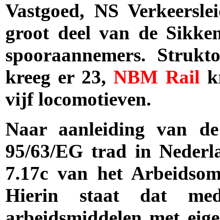
Vastgoed, NS Verkeersle
groot deel van de Sikke
spooraannemers. Strukt
kreeg er 23,
NBM
Rail
kr
vijf locomotieven.
Naar aanleiding van de 
95/63/EG trad in Nederl
7.17c van het Arbeidsom
Hierin staat dat med
arbeidsmiddelen met eig