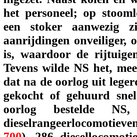
het personeel; op stoom
een stoker aanwezig zi
aanrijdingen onveiliger, 
is, waardoor de rijtuige
Tevens wilde NS het, mees
dat na de oorlog uit lege
gekocht of gehuurd sne
oorlog bestelde N
dieselrangeerlocomotieven
700
), 286 diesellocomot