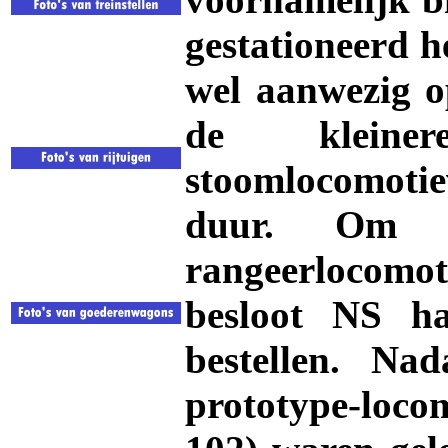
gestationeerd 
wel aanwezig o
de kleine
stoomlocomoti
duur. Om t
rangeerlocomot
besloot NS ha
bestellen. N
prototype-loco