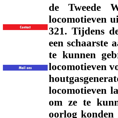
de Tweede We
locomotieven u
321. Tijdens d
een schaarste a
te kunnen gebr
locomotieven vo
houtgasgene
locomotieven l
om ze te kunn
oorlog konden 