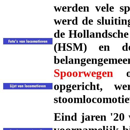
werden vele sp
werd de sluitin
de Hollandsche
(HSM) en de
belangenge
Spoorwegen
op
opgericht, 
stoomlocomotie
Eind jaren '20
voornamelijk bi