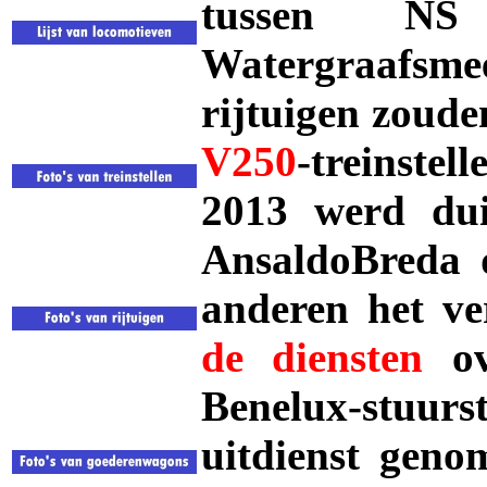
tussen NS
Watergraafsm
rijtuigen zoude
V250
-treinste
2013 werd dui
AnsaldoBreda d
anderen het v
de
diensten
ov
Benelux-stu
uitdienst geno