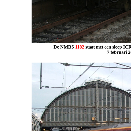
De NMBS
1182
staat met een sleep
ICR
7 februari 