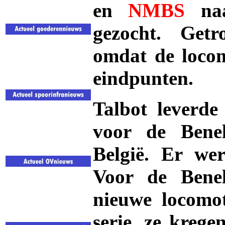
en
NM
BS
naa
gezocht. Getr
omdat de loco
eindpunten.
Talbot leverde
voor de Benel
België. Er we
Voor de Bene
nieuwe locomo
serie, ze kreg