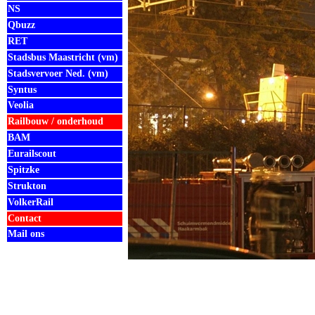
NS
Qbuzz
RET
Stadsbus Maastricht (vm)
Stadsvervoer Ned. (vm)
Syntus
Veolia
Railbouw / onderhoud
BAM
Eurailscout
Spitzke
Strukton
VolkerRail
Contact
Mail ons