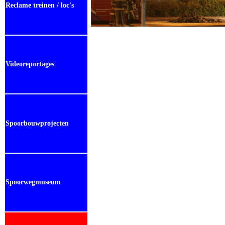
Reclame treinen / loc's
Videoreportages
Spoorbouwprojecten
Spoorwegmuseum