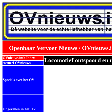
Openbaar Vervoer Nieuws / OVnieuws.i
OVnieuws.info Index
Locomotief ontspoord en 
Actueel OVnieuws
Specials over het OV
Ongevallen in het OV