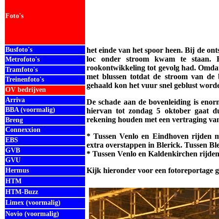
Foto's
Busfoto's
het einde van het spoor heen.
Bij de ont
loc onder stroom kwam te staan. H
Metrofoto's
rookontwikkeling tot gevolg had. Omda
Tramfoto's
met blussen totdat de stroom van de 
Treinenfoto's
gehaald kon het vuur snel geblust worde
OV bedrijven
Arriva
De schade aan de bovenleiding is enor
BBA (voormalig)
hiervan tot zondag 5 oktober gaat du
rekening houden met een vertraging van
Breng
Connexxion
* Tussen Venlo en Eindhoven rijden m
EBS
extra overstappen in Blerick. Tussen Bl
GVB
* Tussen Venlo en Kaldenkirchen rijden
GVU
Kijk hieronder voor een fotoreportage
Hermus
HTM
HTM-Buzz
Limex (voormalig)
Novio (voormalig)