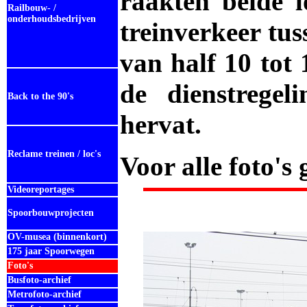
raakten beide l
Railbouw- /
onderhoudsbedrijven
treinverkeer tu
van half 10 tot 
de dienstregel
Back to the 90's
hervat.
Reclame treinen / loc's
Voor alle foto's
Videoreportages
Spoorbouwprojecten
OV-musea (binnenkort)
175 jaar Spoorwegen
Foto's
Busfoto-archief
Metrofoto-archief