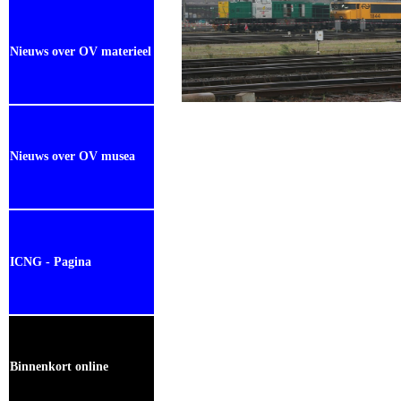
Nieuws over OV materieel
Nieuws over OV musea
ICNG - Pagina
Binnenkort online