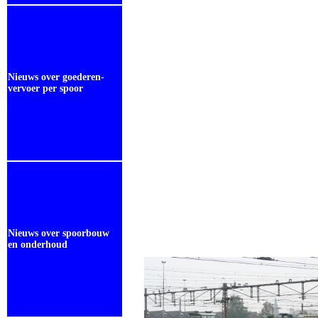
Nieuws over goederen-
vervoer per spoor
Nieuws over spoorbouw
en onderhoud