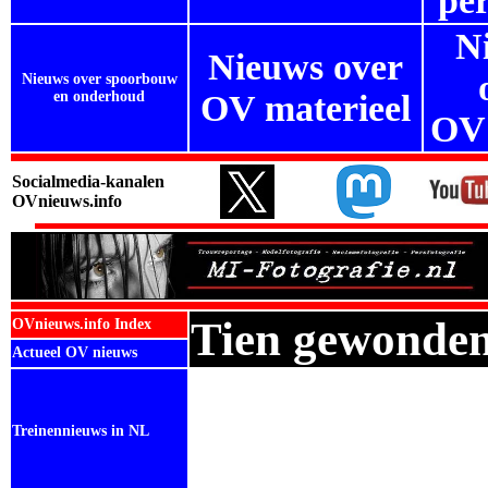
per
N
Nieuws over
Nieuws over spoorbouw
en onderhoud
OV materieel
OV
Socialmedia-kanalen
OVnieuws.info
Tien gewonden 
OVnieuws.info Index
Actueel OV nieuws
Treinennieuws in NL