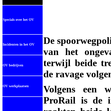
Specials over het OV
De spoorwegpoli
Incidenten in het OV
van het ongev
terwijl beide tr
OV bedrijven
de ravage volge
Volgens een w
OV werkplaatsen
ProRail is de 