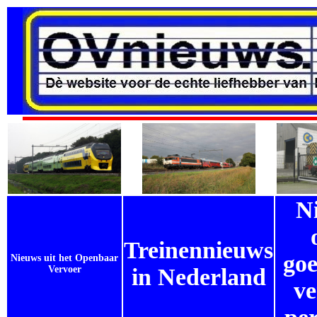
N
Treinennieuws
goe
Nieuws uit het Openbaar
Vervoer
in Nederland
ve