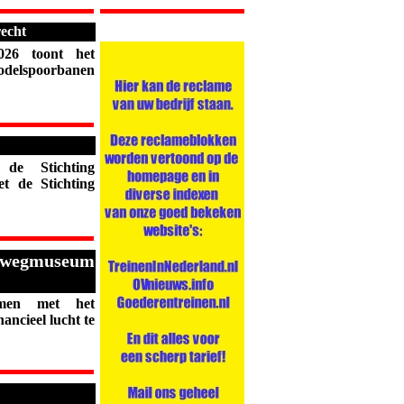
echt
26 toont het
delspoorbanen
de Stichting
t de Stichting
orwegmuseum
amen met het
ncieel lucht te