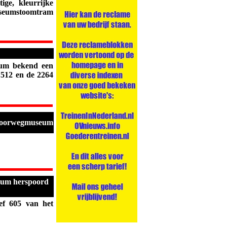
ge, kleurrijke
useumstoomtram
um bekend een
n 512 en de 2264
 Spoorwegmuseum
eum herspoord
f 605 van het