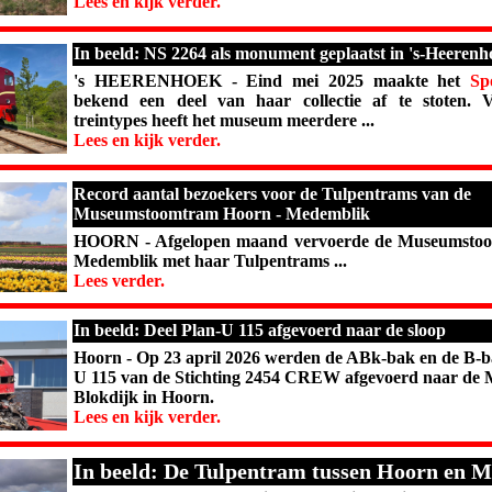
Lees en kijk verder.
In beeld: NS 2264 als monument geplaatst in 's-Heerenh
's HEERENHOEK - Eind mei 2025 maakte het
Sp
bekend een deel van haar collectie af te stoten. 
treintypes heeft het museum meerdere ...
Lees en kijk verder.
Record aantal bezoekers voor de Tulpentrams van de
Museumstoomtram Hoorn - Medemblik
HOORN - Afgelopen maand vervoerde de Museumstoo
Medemblik met haar Tulpentrams ...
Lees verder.
In beeld: Deel Plan-U 115 afgevoerd naar de sloop
Hoorn - Op 23 april 2026 werden de ABk-bak en de B-b
U 115 van de Stichting 2454 CREW afgevoerd naar de M
Blokdijk in Hoorn.
Lees en kijk verder.
In beeld: De Tulpentram tussen Hoorn en 