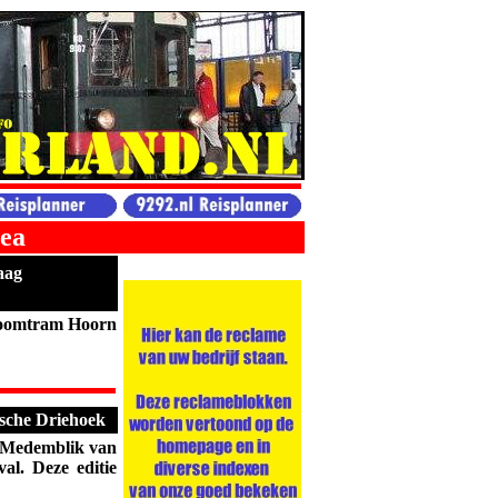
ea
aag
toomtram Hoorn
rische Driehoek
 Medemblik van
val. Deze editie