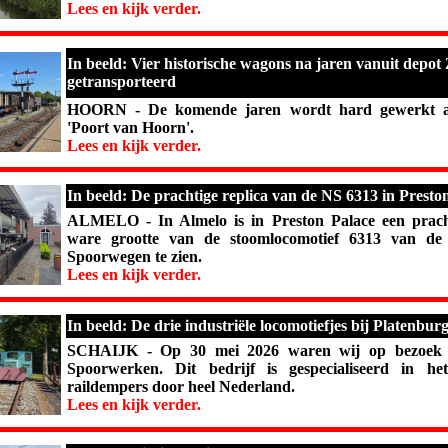
Lees en kijk verder.
In beeld: Vier historische wagons na jaren vanuit depo
getransporteerd
HOORN - De komende jaren wordt hard gewerkt aa
'Poort van Hoorn'.
Lees en kijk verder.
In beeld: De prachtige replica van de NS 6313 in Presto
ALMELO - In Almelo is in Preston Palace een pracht
ware grootte van de stoomlocomotief 6313 van de
Spoorwegen te zien.
Lees en kijk verder.
In beeld: De drie industriële locomotiefjes bij Platenb
SCHAIJK - Op 30 mei 2026 waren wij op bezoek b
Spoorwerken. Dit bedrijf is gespecialiseerd in he
raildempers door heel Nederland.
Lees en kijk verder.