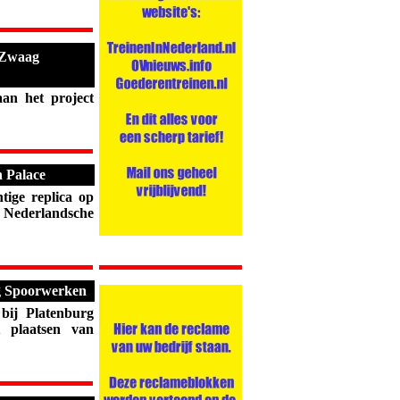
t Zwaag
n het project
n Palace
ige replica op
 Nederlandsche
urg Spoorwerken
ij Platenburg
t plaatsen van