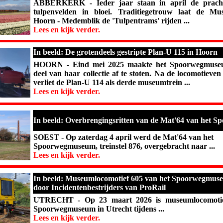
ABBERKERK - Ieder jaar staan in april de prachti
tulpenvelden in bloei. Traditiegetrouw laat de M
Hoorn - Medemblik de 'Tulpentrams' rijden ...
Lees en kijk verder.
In beeld: De grotendeels gestripte Plan-U 115 in Hoorn
HOORN - Eind mei 2025 maakte het Spoorwegmuse
deel van haar collectie af te stoten. Na de locomotieve
verliet de Plan-U 114 als derde museumtrein ...
Lees en kijk verder.
In beeld: Overbrengingsritten van de Mat'64 van het
SOEST - Op zaterdag 4 april werd de Mat'64 van het
Spoorwegmuseum, treinstel 876, overgebracht naar ...
Lees en kijk verder.
In beeld: Museumlocomotief 605 van het Spoorwegmus
door Incidentenbestrijders van ProRail
UTRECHT - Op 23 maart 2026 is museumlocomotie
Spoorwegmuseum in Utrecht tijdens ...
Lees en kijk verder.