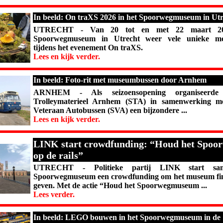
In beeld: On traXS 2026 in het Spoorwegmuseum in Utr
UTRECHT -
Van 20 tot en met 22 maart 20
Spoorwegmuseum in Utrecht weer vele unieke mo
tijdens het evenement On traXS.
Lees en kijk verder.
In beeld: Foto-rit met museumbussen door Arnhem
ARNHEM - Als seizoensopening organiseerde 
Trolleymaterieel Arnhem (STA) in samenwerking me
Veteraan Autobussen (SVA) een bijzondere ...
Lees en kijk verder.
LINK start crowdfunding: “Houd het Spo
op de rails”
UTRECHT -
Politieke partij LINK start s
Spoorwegmuseum een crowdfunding om het museum fina
geven. Met de actie “Houd het Spoorwegmuseum ...
Lees verder.
In beeld: LEGO bouwen in het Spoorwegmuseum in de