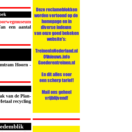
oek
oorwegmuseum
Van een aantal
mtram Hoorn -
ak van de Plan-
etaal recycling
Medemblik