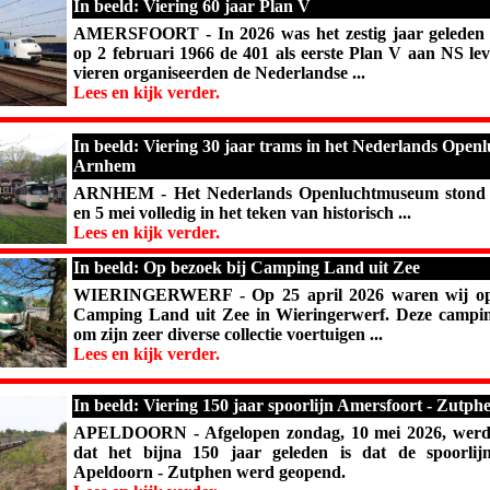
In beeld: Viering 60 jaar Plan V
AMERSFOORT - In 2026 was het zestig jaar geleden
op 2 februari 1966 de 401 als eerste Plan V aan NS lev
vieren organiseerden de Nederlandse ...
Lees en kijk verder.
In beeld: Viering 30 jaar trams in het Nederlands Ope
Arnhem
ARNHEM - Het Nederlands Openluchtmuseum stond t
en 5 mei volledig in het teken van historisch ...
Lees en kijk verder.
In beeld: Op bezoek bij Camping Land uit Zee
WIERINGERWERF - Op 25 april 2026 waren wij op 
Camping Land uit Zee in Wieringerwerf. Deze campin
om zijn zeer diverse collectie voertuigen ...
Lees en kijk verder.
In beeld: Viering 150 jaar spoorlijn Amersfoort - Zutph
APELDOORN - Afgelopen zondag, 10 mei 2026, werd 
dat het bijna 150 jaar geleden is dat de spoorlij
Apeldoorn - Zutphen werd geopend.