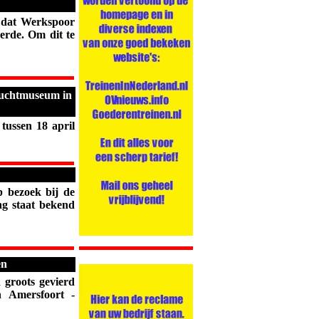
 dat Werkspoor
erde. Om dit te
nluchtmuseum in
ussen 18 april
bezoek bij de
g staat bekend
en
groots gevierd
n Amersfoort -