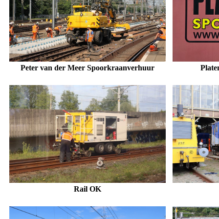
Peter van der Meer Spoorkraanverhuur
Pl
ate
Rail OK