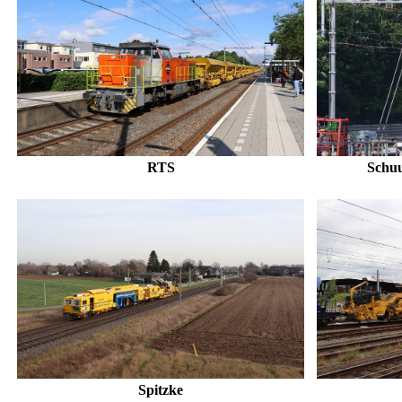
RTS
Schuu
Spitzke