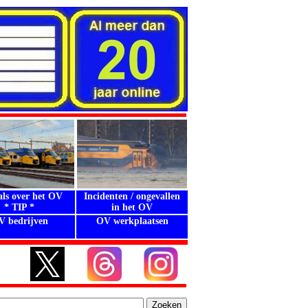
als over het OV
Incidenten / ongevallen
* TIP *
in het OV
V bedrijven
OV werkplaatsen
.
.
.