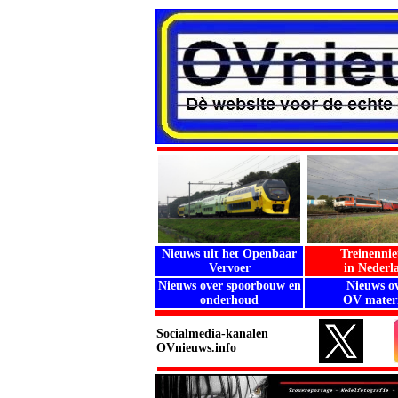
Nieuws uit het Openbaar
Treinenni
Vervoer
in Nederl
Nieuws over spoorbouw en
Nieuws o
onderhoud
OV materi
Socialmedia-kanalen
OVnieuws.info