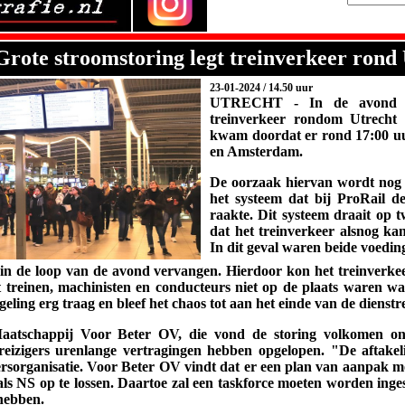
Grote stroomstoring legt treinverkeer rond 
23-01-2024 / 14.50 uur
UTRECHT - In de avond v
treinverkeer rondom Utrecht C
kwam doordat er rond 17:00 uu
en Amsterdam.
De oorzaak hiervan wordt nog 
het systeem dat bij ProRail de
raakte. Dit systeem draait op 
dat het treinverkeer alsnog ka
In dit geval waren beide voedin
 in de loop van de avond vervangen. Hierdoor kon het treinverk
 treinen, machinisten en conducteurs niet op de plaats waren waa
geling erg traag en bleef het chaos tot aan het einde van de dienstr
Maatschappij Voor Beter OV, die vond de storing volkomen ona
reizigers urenlange vertragingen hebben opgelopen. "De aftake
gersorganisatie. Voor Beter OV vindt dat er een plan van aanpak 
ls NS op te lossen. Daartoe zal een taskforce moeten worden inges
 hebben.