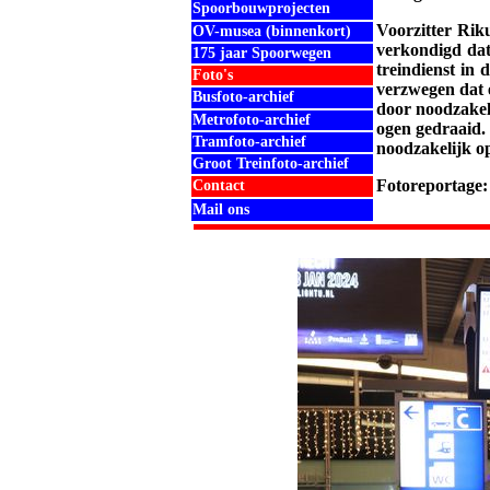
Spoorbouwprojecten
Voorzitter Rik
OV-musea (binnenkort)
verkondigd dat
175 jaar Spoorwegen
treindienst in 
Foto's
verzwegen dat e
Busfoto-archief
door noodzakel
Metrofoto-archief
ogen gedraaid.
Tramfoto-archief
noodzakelijk op
Groot Treinfoto-archief
Fotoreportage
Contact
Mail ons