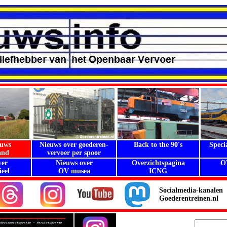
euws
Nieuws over goederen-
Back to the 90's
Speci
and
vervoer per spoor
.
ver
Nieuws over
Overzichtspagina
O
eel
OV musea
ICNG
Socialmedia-kanalen
Goederentreinen.nl