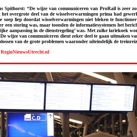
us Spithorst: “De wijze van communiceren van ProRail is zeer z
 het overgrote deel van de wisselverwarmingen prima had gewerkt,
de soep liep doordat wisselverwarmingen niet bleken te functioner
r een storing was, maar toonden de informatiesystemen het bericht 
ijke aanpassing in de dienstregeling’ was. Met zulke lariekoek wo
 De wijze van communiceren dient zeker deel te gaan uitmaken va
lossen van de grote problemen waaronder uiteindelijk de treinreiz
:
RegioNieuwsUtrecht.nl