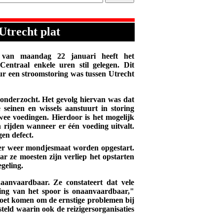
Utrecht plat
an maandag 22 januari heeft het
entraal enkele uren stil gelegen. Dit
r een stroomstoring was tussen Utrecht
onderzocht. Het gevolg hiervan was dat
 seinen en wissels aanstuurt in storing
twee voedingen. Hierdoor is het mogelijk
n rijden wanneer er één voeding uitvalt.
gen defect.
eer weer mondjesmaat worden opgestart.
r ze moesten zijn verliep het opstarten
egeling.
anvaardbaar. Ze constateert dat vele
ling van het spoor is onaanvaardbaar,"
moet komen om de ernstige problemen bij
teld waarin ook de reizigersorganisaties