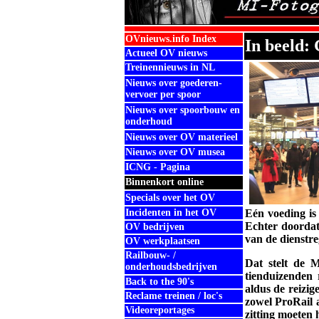
OVnieuws.info Index
In beeld: 
Actueel OV nieuws
Treinennieuws in NL
Nieuws over goederen-
vervoer per spoor
Nieuws over spoorbouw en
onderhoud
Nieuws over OV materieel
Nieuws over OV musea
ICNG - Pagina
Binnenkort online
Specials over het OV
Incidenten in het OV
Eén voeding is
Echter doordat
OV bedrijven
van de dienstre
OV werkplaatsen
Railbouw- /
Dat stelt de 
onderhoudsbedrijven
tienduizenden 
Back to the 90's
aldus de reizi
Reclame treinen / loc's
zowel ProRail a
Videoreportages
zitting moeten