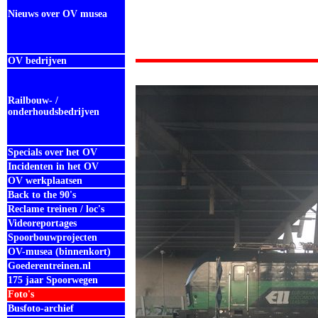
Nieuws over OV musea
OV bedrijven
Railbouw- /
onderhoudsbedrijven
Specials over het OV
Incidenten in het OV
OV werkplaatsen
Back to the 90's
Reclame treinen / loc's
Videoreportages
Spoorbouwprojecten
OV-musea (binnenkort)
Goederentreinen.nl
175 jaar Spoorwegen
Foto's
Busfoto-archief