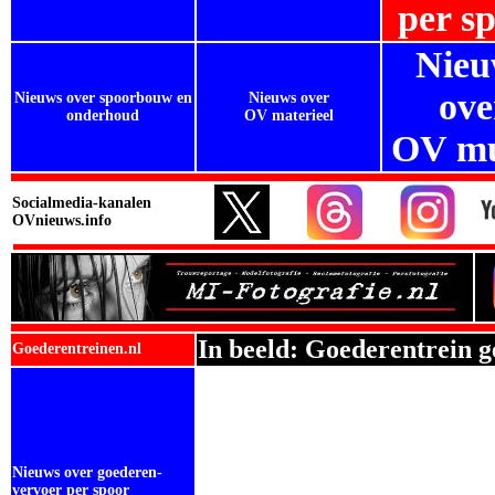
per s
Nieu
ove
Nieuws over spoorbouw en
Nieuws over
onderhoud
OV materieel
OV mu
Socialmedia-kanalen
OVnieuws.info
In beeld: Goederentrein g
Goederentreinen.nl
Nieuws over goederen-
vervoer per spoor