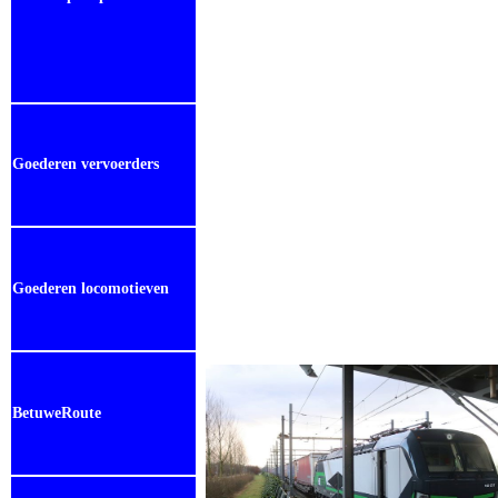
Goederen vervoerders
Goederen locomotieven
BetuweRoute