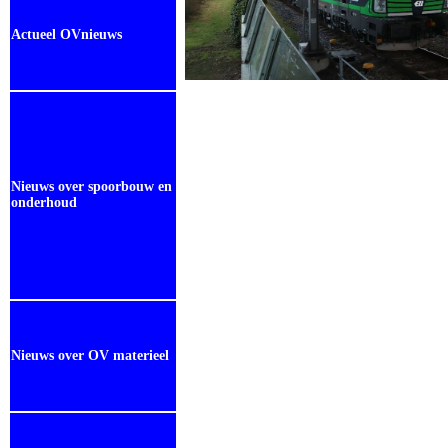
Actueel OVnieuws
Nieuws over spoorbouw en
onderhoud
Nieuws over OV materieel