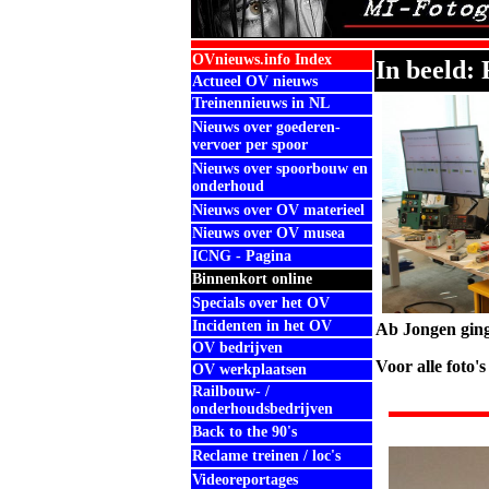
OVnieuws.info Index
In beeld: 
Actueel OV nieuws
Treinennieuws in NL
Nieuws over goederen-
vervoer per spoor
Nieuws over spoorbouw en
onderhoud
Nieuws over OV materieel
Nieuws over OV musea
ICNG - Pagina
Binnenkort online
Specials over het OV
Incidenten in het OV
Ab Jongen ging
OV bedrijven
Voor alle foto'
OV werkplaatsen
Railbouw- /
onderhoudsbedrijven
Back to the 90's
Reclame treinen / loc's
Videoreportages