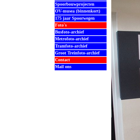
Spoorbouwprojecten
OV-musea (binnenkort)
175 jaar Spoorwegen
Foto's
Busfoto-archief
Metrofoto-archief
Tramfoto-archief
Groot Treinfoto-archief
Contact
Mail ons