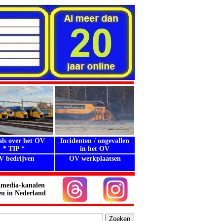
als over het OV
Incidenten / ongevallen
* TIP *
in het OV
V bedrijven
OV werkplaatsen
.
.
.
lmedia-kanalen
en in Nederland