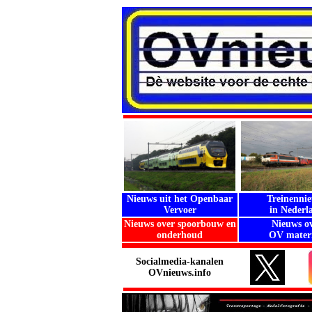
Nieuws uit het Openbaar
Treinenni
Vervoer
in Nederl
Nieuws over spoorbouw en
Nieuws o
onderhoud
OV materi
Socialmedia-kanalen
OVnieuws.info