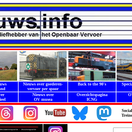
euws
Nieuws over goederen-
Back to the 90's
Speci
and
vervoer per spoor
.
ver
Nieuws over
Overzichtspagina
O
eel
OV musea
ICNG
Socia
Trein