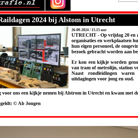
Raildagen 2024 bij Alstom in Utrecht
26-09-2024 / 15.15 uur
UTRECHT -
Op vrijdag 20 en
o
rganisaties en werkplaatsen h
hun eigen personeel, de omgevin
bezoek gebracht worden aan bed
Er kon een kijkje worden geno
van tram of metrolijn, station 
Naast rondleidingen waren 
uitdagingen voor jong en oud.
.
 voor ons een kijkje nemen bij Alstrom in Utrecht en kwam met de 
s geldt: © Ab Jongen