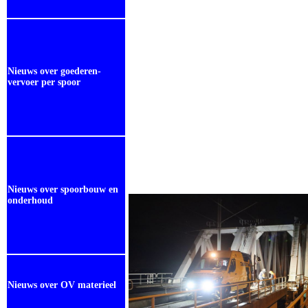
Nieuws over goederen-
vervoer per spoor
Nieuws over spoorbouw en
onderhoud
Nieuws over OV materieel