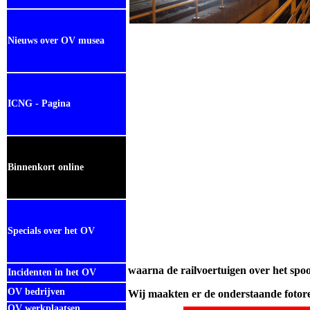
Nieuws over OV musea
ICNG - Pagina
Binnenkort online
Specials over het OV
waarna
de railvoertuigen over het spo
Incidenten in het OV
OV bedrijven
Wij maakten er de onderstaande fotor
OV werkplaatsen