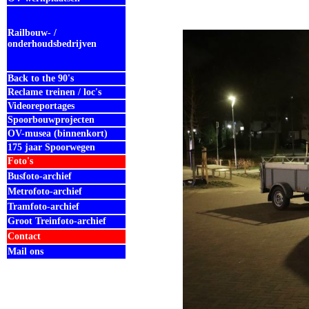
Railbouw- /
onderhoudsbedrijven
Back to the 90's
Reclame treinen / loc's
Videoreportages
Spoorbouwprojecten
OV-musea (binnenkort)
175 jaar Spoorwegen
Foto's
Busfoto-archief
Metrofoto-archief
Tramfoto-archief
Groot Treinfoto-archief
Contact
Mail ons