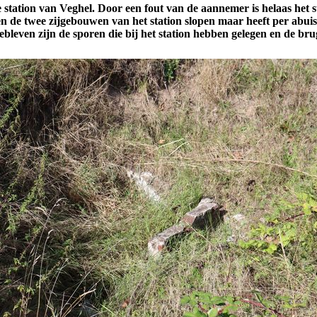
 station van Veghel. Door een fout van de aannemer is helaas het st
 de twee zijgebouwen van het station slopen maar heeft per abuis h
bleven zijn de sporen die bij het station hebben gelegen en de br