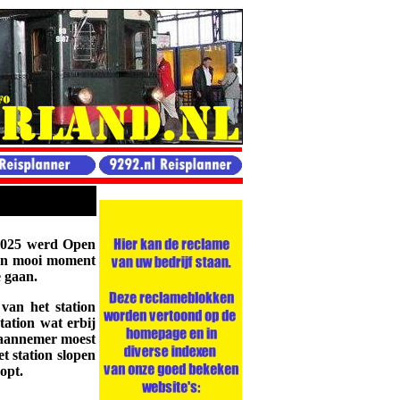
2025 werd Open
n mooi moment
 gaan.
van het station
ation wat erbij
e aannemer moest
et station slopen
opt.