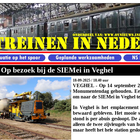
: Op bezoek bij de SIEMei in Veghel
18-09-2025 / 18.40 uur
VEGHEL -
Op 14 september 
Monumentendag gehouden. Ee
om naar de SIEMei in Veghel te
In Veghel is het emplacement 
bewaard gebleven. Het mooie st
stond is per abuis gesloopt. D
alleen de twee zijvleugels van h
maar heeft het hele station geslo
.