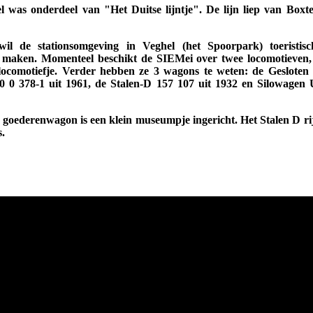
l was onderdeel van "Het Duitse lijntje". De lijn liep van Boxt
l de stationsomgeving in Veghel (het Spoorpark) toeristisc
k maken. Momenteel beschikt de SIEMei over twee locomotieven
locomotiefje. Verder hebben ze 3 wagons te weten: de Geslote
0 0 378-1 uit 1961, de Stalen-D 157 107 uit 1932 en Silowagen 
n goederenwagon is een klein museumpje ingericht. Het Stalen D rijt
s.