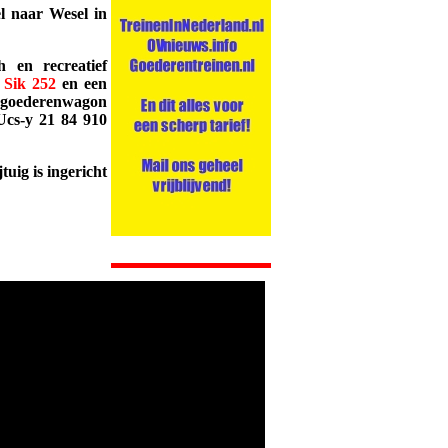
el naar Wesel in
h en recreatief
,
Sik 252
en een
n goederenwagon
Ucs-y 21 84 910
uig is ingericht