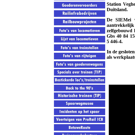
Station Veghe
Duitsland.
De SIEMei wi
aantrekkelij
zelfgebouwd 
Gbs 40 84 15
5 446-4.
In de geslote
als werkplaat