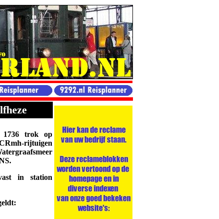
lfheze
1736 trok op
Rmh-rijtuigen
Watergraafsmeer
NS.
ast in station
eldt: