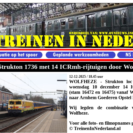
 Strukton 1736 met 14 ICRmh-rijtuigen door Wo
12-12-2025 / 18.45 uur
WOLFHEZE - Strukton loc 
woensdag 10 december 14 IC
(stam 16472 en 16475) vanaf 
naar Arnhem Goederen Opstel 
Wij legden de combinatie v
Wolfheze.
Voor alle foto- en filmopnames g
© TreinenInNederland.nl