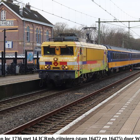
n loc 1736 met 14 ICRmh-rijtuigen (stam 16472 en 16475) door W