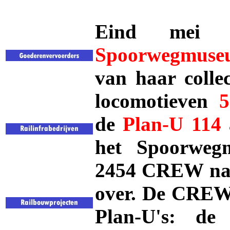
Eind mei 
Spoorwegmuse
van haar collec
locomotieven
5
de
Plan-U 114
het Spoorweg
2454 CREW nam 
over. De CREW 
Plan-U's: de 