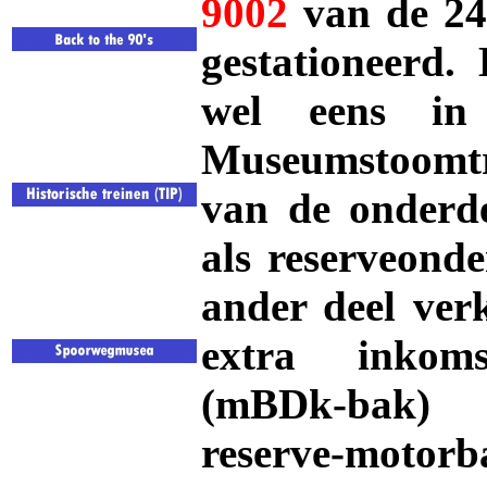
9002
van de 2
gestationeerd
wel eens i
Museumstoomtr
van de onderd
als reserveond
ander deel ver
extra inkom
(mBDk-bak) 
reserve-moto