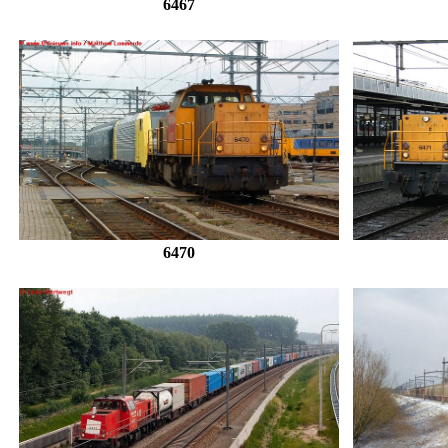
6467
6470