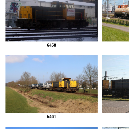
6458
6461