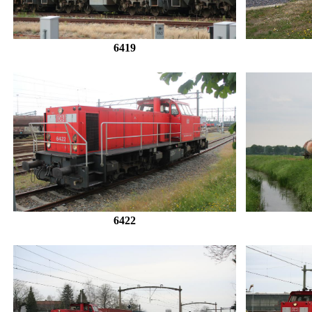
6419
6422