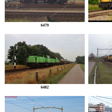
6479
6482