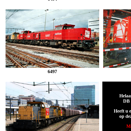
6497
Helaa
DB 
Heeft u 
op de
Ma