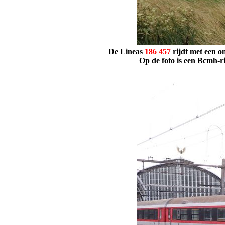
De Lineas
186
457
rijdt met een o
Op de foto is een Bcmh-r