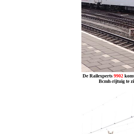
De Railexperts
9902
komt
Bcmh-rijtuig te 