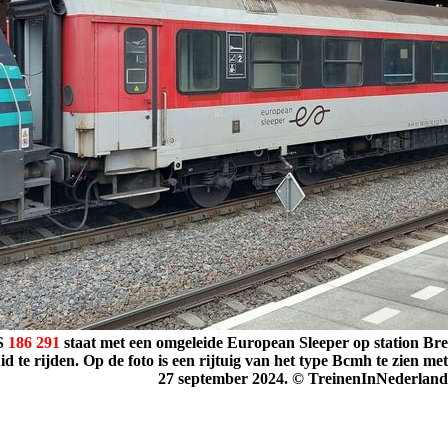
S
186
291
staat met een omgeleide European Sleeper op station Bre
id te rijden. Op de foto is een rijtuig van het type Bcmh te zien 
27 september 2024. © TreinenInNederland