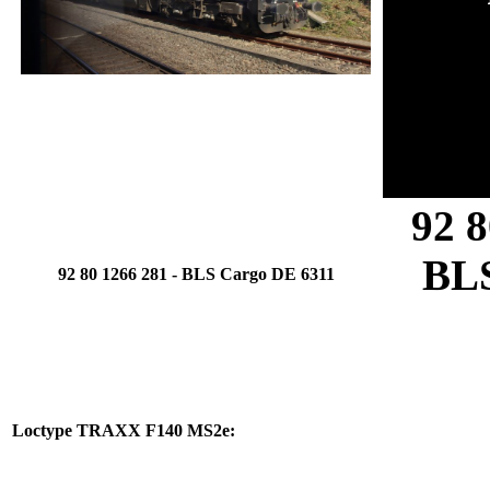
92 8
BL
92 80 1266 281 -
BLS Cargo
DE 6311
Loctype
TRAXX F140 MS2e
: