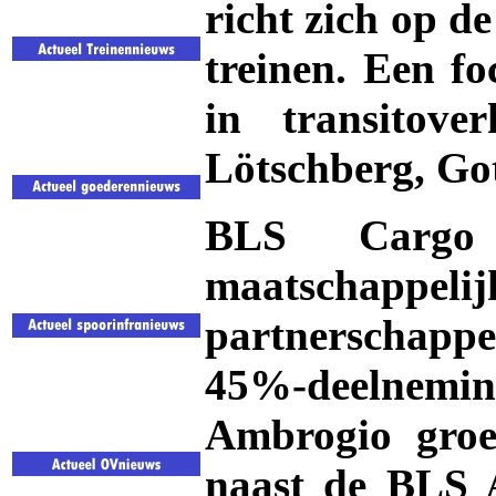
richt zich op d
treinen. Een fo
in transitov
Lötschberg, Go
BLS Cargo
maatschappeli
partnerschappe
45%-deelnem
Ambrogio gro
naast de BLS 