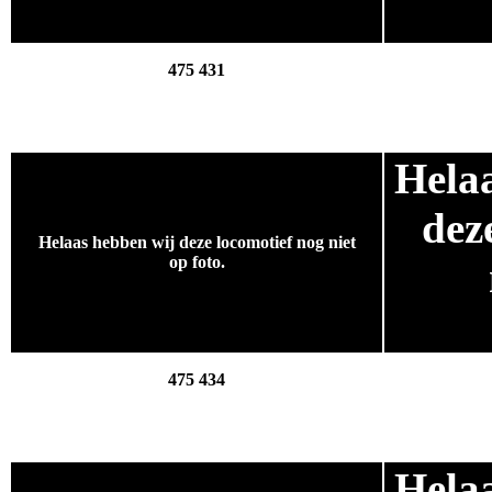
.
475 431
Hela
.
dez
Helaas hebben wij deze locomotief nog niet
op foto.
.
475 434
Hela
.