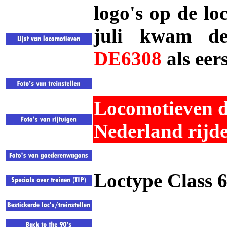
logo's op de lo
juli kwam d
DE6308
als eer
Locomotieven d
Nederland rijd
Loctype Class 6