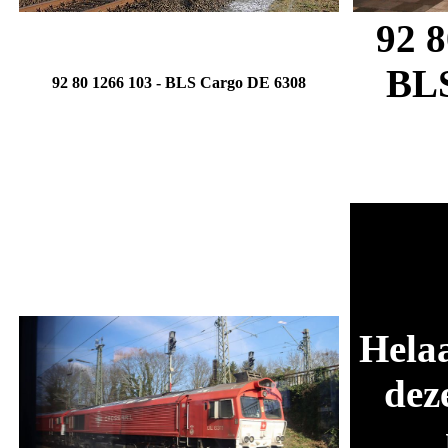
92 8
BL
92 80 1266 103
-
BLS Cargo
DE 6308
Hela
dez