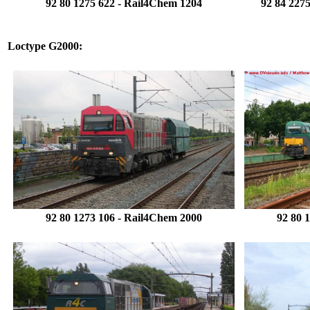
92 80 1275 622
-
Rail4Chem
1204
92 84 2275
.
Loctype G2000:
92 80 1273 106
- Rail4Chem 2000
92 80 