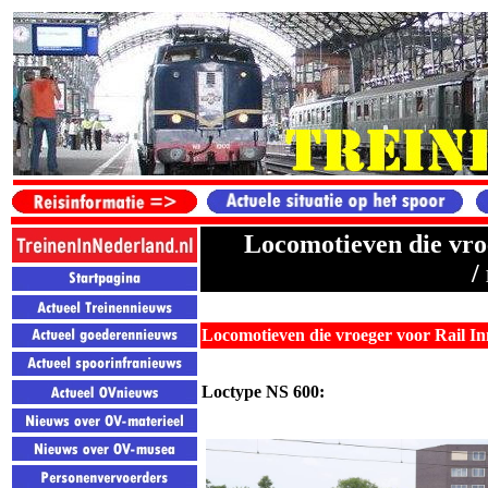
Locomotieven die vro
/
Locomotieven die vroeger voor Rail I
Loctype NS 600: