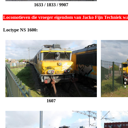
1633 / 1833 / 9907
Locomotieven die vroeger eigendom van Jacko Fijn Techniek w
Loctype NS 1600:
1607