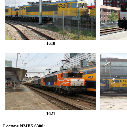
1618
1621
Loctype NMBS 6300: