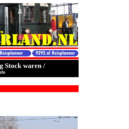
g Stock waren /
nfo
: