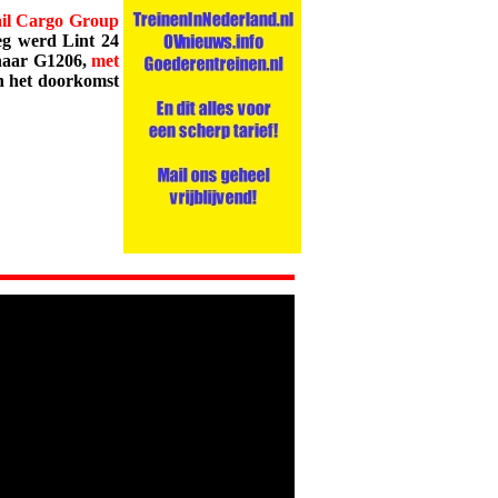
il Cargo Group
eg werd Lint 24
 haar G1206,
met
n het doorkomst