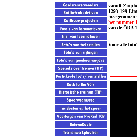
vanuit Zutph
1293 199 Lin
meegenomen v
het nummer 
van de ÖBB 17
Voor alle fot