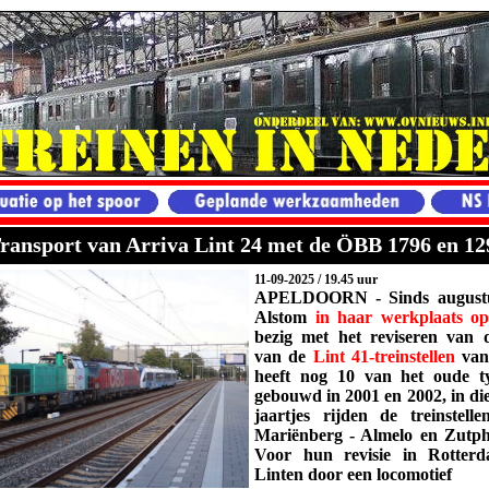
Transport van Arriva Lint 24 met de ÖBB 1796 en 12
11-09-2025 / 19.45 uur
APELDOORN -
Sinds august
Alstom
in haar werkplaats o
bezig met het reviseren van 
van de
Lint 41-treinstellen
va
heeft nog 10 van het oude typ
gebouwd in 2001 en 2002, in die
jaartjes rijden de treinstell
Mariënberg - Almelo en Zutph
Voor hun revisie in Rotter
Linten door een locomotief