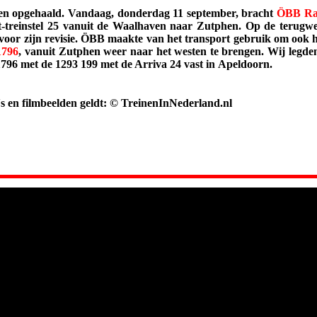
en opgehaald. Vandaag, donderdag 11 september, bracht
ÖBB Ra
t-treinstel 25 vanuit de Waalhaven naar Zutphen. Op de terugw
oor zijn revisie. ÖBB maakte van het transport gebruik om ook
1796
, vanuit Zutphen weer naar het westen te brengen. Wij legde
96 met de 1293 199 met de Arriva 24 vast in Apeldoorn.
o's en filmbeelden geldt: © TreinenInNederland.nl