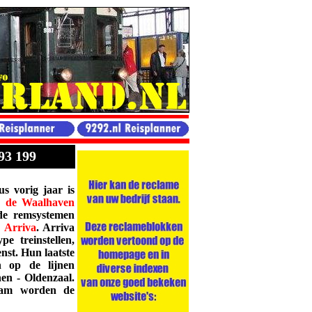
93 199
us vorig jaar is
p de Waalhaven
de remsystemen
n
Arriva
. Arriva
e treinstellen,
nst. Hun laatste
en op de lijnen
en - Oldenzaal.
dam worden de