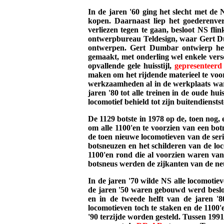
In de jaren '60 ging het slecht met de
kopen. Daarnaast liep het goederenv
verliezen tegen te gaan, besloot NS flin
ontwerpbureau Teldesign, waar Gert Dum
ontwerpen. Gert Dumbar ontwierp het 
gemaakt, met onderling wel enkele versc
opvallende gele huisstijl,
gepresenteerd
maken om het rijdende materieel te voor
werkzaamheden al in de werkplaats waren
jaren '80 tot alle treinen in de oude hu
locomotief behield tot zijn buitendienstst
De 1129 botste in 1978 op de, toen nog,
om alle 1100'en te voorzien van een bo
de toen nieuwe locomotieven van de se
botsneuzen en het schilderen van de loc
1100'en rond die al voorzien waren van
botsneus werden de zijkanten van de ne
In de jaren '70 wilde NS alle locomotiev
de jaren '50 waren gebouwd werd beslot
en in de tweede helft van de jaren 
locomotieven toch te staken en de 1100'e
'90 terzijde worden gesteld. Tussen 199