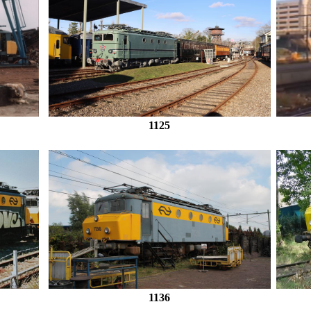
1125
1136