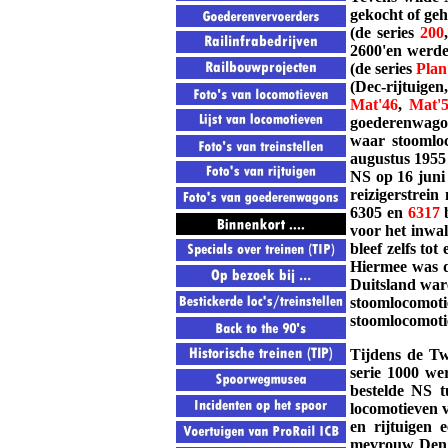
gekocht of geh
(de series
200
2600'en werden
(de series
Plan
(Dec-rijtuigen
Mat'46
,
Mat'
goederenwagon
waar stoomloc
augustus 1955 
NS op 16 juni 
reizigerstrei
6305 en
6317
b
voor het inwa
bleef zelfs to
Hiermee was d
Duitsland ware
stoomlocomot
stoomlocomotie
Tijdens de Tw
serie 1000 we
bestelde NS t
locomotieven v
en rijtuigen 
mevrouw Den H