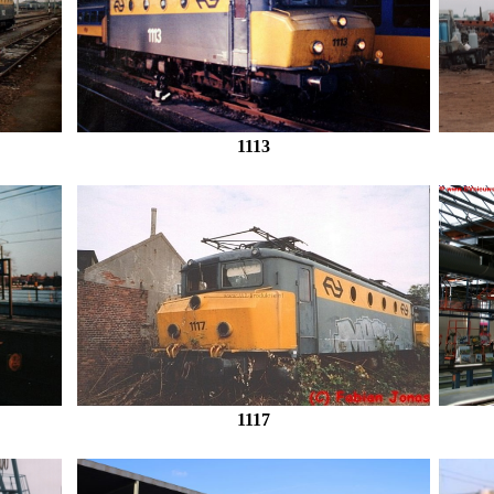
1113
1117