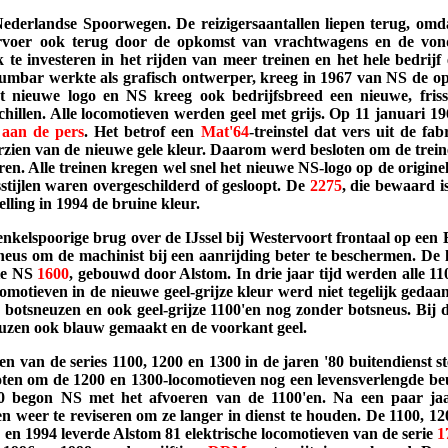
 Nederlandse Spoorwegen. De reizigersaantallen liepen terug, o
ervoer ook terug door de opkomst van vrachtwagens en de von
k te investeren in het rijden van meer treinen en het hele bedrijf 
bar werkte als grafisch ontwerper, kreeg in 1967 van NS de opd
nieuwe logo en NS kreeg ook bedrijfsbreed een nieuwe, frisse 
hillen. Alle locomotieven werden geel met grijs. Op 11 januari 19
 aan de pers
. Het betrof een
Mat'64
-treinstel dat vers uit de f
zien van de nieuwe gele kleur. Daarom werd besloten om de treine
. Alle treinen kregen wel snel het nieuwe NS-logo op de originele
isstijlen waren overgeschilderd of gesloopt. De
2275
, die bewaard i
elling in 1994 de bruine kleur.
 enkelspoorige brug over de IJssel bij Westervoort frontaal op een
tneus om de machinist bij een aanrijding beter te beschermen. De 
rie NS
1600
, gebouwd door Alstom. In drie jaar tijd werden alle 1
omotieven in de nieuwe geel-grijze kleur werd niet tegelijk geda
 botsneuzen en ook geel-grijze 1100'en nog zonder botsneus. Bij 
uzen ook blauw gemaakt en de voorkant geel.
en van de series 1100, 1200 en 1300 in de jaren '80 buitendienst ste
en om de 1200 en 1300-locomotieven nog een levensverlengde beurt
'80 begon NS met het afvoeren van de 1100'en. Na een paar ja
n weer te reviseren om ze langer in dienst te houden. De 1100, 120
1 en 1994 leverde Alstom 81 elektrische locomotieven van de serie
1