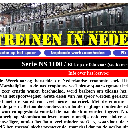
Serie NS 1100 /
Klik op de foto voor (vaak) meer
Info over het loctype:
 Wereldoorlog herstelde de Nederlandse economie snel. Hi
arshallplan, in de wederopbouw veel nieuw spoorwegmaterieel 
r zeer ernstig waren beschadigd, werd besloten om tijdens het
van het spoorwegnet. Grote delen van het spoor werden geëlektri
rd met de komst van veel nieuw materieel. Met de enorme m
 de jaren '50 stoomlocomotieven en houten rijtuigen buitendienst
l worden opgestookt voordat de machine kan worden ingezet. Naas
oneel; op stoomlocomotieven moet namelijk ook een stoker aan
onveiliger, omdat het hout veel minder sterk is, waardoor de ri
NS het, meestal slecht presterende, materieel dat na de oorlog u