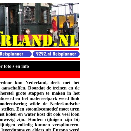
 foto's en info
erdoor kon Nederland, deels met het
aanschaffen. Doordat de treinen en de
 herstel grote stappen te maken in het
ficeerd en het materieelpark werd flink
odernisering wilde de Nederlandsche
 stellen. Een stoomlocomotief moet uren
t kolen en water kost dit ook veel loon
wezig zijn. Houten rijtuigen zijn bij
jtuigen volledig kunnen versplinteren.
it legerdumps en elders uit Europa werd