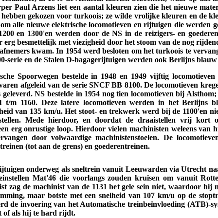
per Paul Arzens liet een aantal kleuren zien die het nieuwe mat
hebben gekozen voor turkoois; ze wilde vrolijke kleuren en de kl
om alle nieuwe elektrische locomotieven en rijtuigen die werden g
1200 en 1300'en werden door de NS in de reizigers- en goederendi
r erg besmettelijk met viezigheid door het stoom van de nog rijden
afnemers kwam. In 1954 werd besloten om het turkoois te vervang
00-serie en de Stalen D-bagagerijtuigen werden ook Berlijns blauw
che Spoorwegen bestelde in 1948 en 1949 vijftig locomotieven 
waren afgeleid van de serie SNCF BB 8100. De locomotieven kre
s geleverd. NS bestelde in 1954 nog tien locomotieven bij Alsthom
 t/m 1160. Deze latere locomotieven werden in het Berlijns b
eid van 135 km/u. Het stoot- en trekwerk werd bij de 1100'en nie
tellen. Mede hierdoor, en doordat de draaistellen vrij kort
en erg onrustige loop. Hierdoor vielen machinisten weleens van h
ervangen door volwaardige machinistenstoelen. De locomotieven
 treinen (tot aan de grens) en goederentreinen.
rijtuigen onderweg als sneltrein vanuit Leeuwarden via Utrecht n
reinstellen Mat'46 die voorlangs zouden kruisen om vanuit Ro
t zag de machinist van de 1131 het gele sein niet, waardoor hij 
emming, maar botste met een snelheid van 107 km/u op de stoptr
 de invoering van het Automatische treinbeïnvloeding (ATB)-sy
 of als hij te hard rijdt.