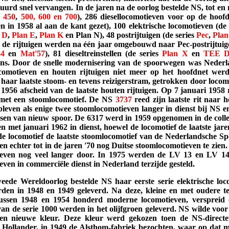
uurd snel vervangen. In de jaren na de oorlog bestelde NS, tot en
,
450
,
500, 600 en 700
), 286 diesellocomotieven voor op de hoof
 in 1958 al aan de kant gezet), 100 elektrische locomotieven (de
 D
,
Plan E
,
Plan K
en Plan N), 48 postrijtuigen (de series
Pec
,
Plan
, de rijtuigen werden na één jaar omgebouwd naar Pec-postrijtuigen)
54
en
Mat'57
), 81 dieseltreinstellen (de series
Plan X
en
TEE
s. Door de snelle modernisering van de spoorwegen was Nederla
omotieven en houten rijtuigen niet meer op het hoofdnet werd
haar laatste stoom- en tevens reizigerstram, getrokken door loco
1956 afscheid van de laatste houten rijtuigen. Op 7 januari 1958 
n met een stoomlocomotief. De NS
3737
reed zijn laatste rit naar 
leven als enige twee stoomlocomotieven langer in dienst bij NS e
lsen van nieuw spoor. De 6317 werd in 1959 opgenomen in de col
t en met januari 1962 in dienst, hoewel de locomotief de laatste j
e locomotief de laatste stoomlocomotief van de Nederlandsche 
n echter tot in de jaren '70 nog Duitse stoomlocomotieven te zien
ieven nog veel langer door. In 1975 werden de LV 13 en LV 
ven in commerciële dienst in Nederland terzijde gesteld.
eede Wereldoorlog bestelde NS haar eerste serie elektrische loc
rden in 1948 en 1949 geleverd. Na deze, kleine en met oudere t
ussen 1948 en 1954 honderd moderne locomotieven, verspreid 
an de serie 1000 werden in het olijfgroen geleverd. NS wilde voor
een nieuwe kleur. Deze kleur werd gekozen toen de NS-direct
ollander, in 1949 de Alsthom-fabriek bezochten, waar op dat 