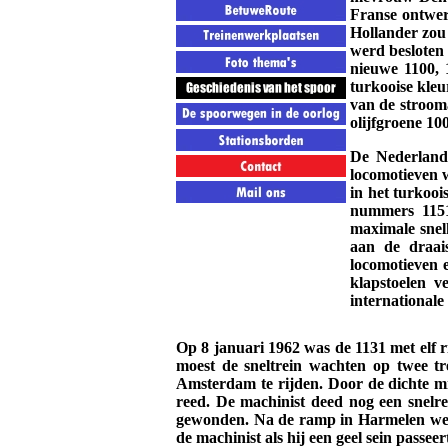
Franse ontwer
Hollander zou 
werd besloten 
nieuwe 1100, 
turkooise kleu
van de stroom
olijfgroene 10
De Nederlands
locomotieven 
in het turkooi
nummers 1151
maximale snelh
aan de draais
locomotieven e
klapstoelen v
internationale
Op 8 januari 1962 was de 1131 met elf 
moest de sneltrein wachten op twee t
Amsterdam te rijden. Door de dichte mis
reed. De machinist deed nog een snelr
gewonden. Na de ramp in Harmelen werd
de machinist als hij een geel sein passeert