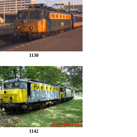
1130
1142