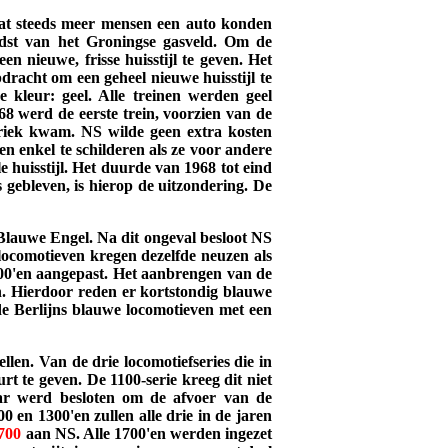
mdat steeds meer mensen een auto konden
dst van het Groningse gasveld. Om de
een nieuwe, frisse huisstijl te geven.
Het
racht om een geheel nieuwe huisstijl te
kleur: geel. Alle treinen werden geel
68 werd de eerste trein, voorzien van de
abriek kwam. NS wilde geen extra kosten
n enkel te schilderen als ze voor andere
 huisstijl. Het duurde van 1968 tot eind
s gebleven, is hierop de uitzondering. De
 Blauwe Engel. Na dit ongeval besloot NS
locomotieven kregen dezelfde neuzen als
100'en aangepast. Het aanbrengen van de
an. Hierdoor reden er kortstondig blauwe
de Berlijns blauwe locomotieven met een
llen. Van de drie locomotiefseries die in
 te geven. De 1100-serie kreeg dit niet
ar werd besloten om de afvoer van de
0 en 1300'en zullen alle drie in de jaren
700
aan NS. Alle 1700'en werden ingezet