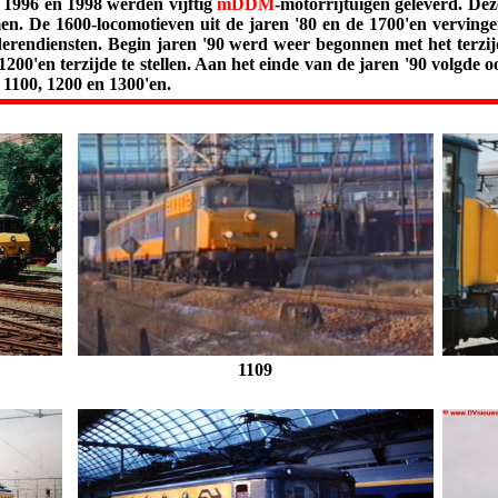
 1996 en 1998 werden vijftig
mDDM
-motorrijtuigen geleverd. Dez
 De 1600-locomotieven uit de jaren '80 en de 1700'en vervingen
derendiensten. Begin jaren '90 werd weer begonnen met het terzij
00'en terzijde te stellen. Aan het einde van de jaren '90 volgde 
 1100, 1200 en 1300'en.
1109