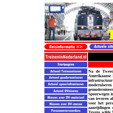
Na de Tweede
Amerikaanse M
infrastructuu
moderniseren 
gemodernisee
Spoorwegen in
van tevoren a
voor het pers
aanrijdingen 
Tevens wilde 