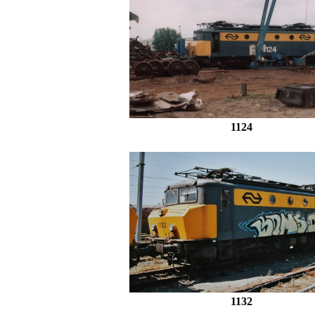
1124
1132