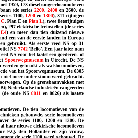
 met 1959, 173 dieselrangeerlocomotieven
dbaan (de series
2200
,
2400
en 2600, de
 series
1100
,
1200
en
1300
), 311 rijtuigen
 C
, Plan E en
Plan L
), twee fietsrijtuigen
, 297 elektrische treinstellen (de series
DE4
) en meer dan tien duizend nieuwe
nd een van de eerste landen in Europa
en gebruikt. Als eerste reed NS op 31
motief NS
7742
'Bello'. Een jaar later nam
reed NS voor het laatst een goederen- of
het
Spoorwegmuseum
in Utrecht. De NS
n werden gebruikt als walslocomotieven,
lectie van het Spoorwegmuseum. De 6305
aren niet meer onder stoom werd gebracht.
Spoorwegen. Op de grensbaanvakken met
. Bij Nederlandse industrieën rangeerden
14 (de oude NS
8811
en 8826) als laatste
omotieven. De tien locomotieven van de
echnieken gebouwde, serie locomotieven
over de series 1100, 1200 en 1300. De
 al haar nieuwe elektrische locomotieven
eur F.Q. den Hollander en zijn vrouw,
moment de serie 1100 werd gebouwd. De