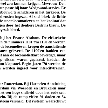
erieel zou kunnen krijgen. Mevrouw Den
eur paste bij haar Wedgwood-servies. Er
ebouwd te schilderen in het turkoois. De
ensten ingezet. Al snel bleek de lichte
de stoomlocomotieven en het koolstof dat
en door het donkere Berlijns blauw. De
 geschilderd.
bij het Franse Alsthom. De elektrische
gen de nummers 1101 t/m 1150 en werden
; de locomotieven kregen de aansluitende
lauw geleverd. De 1100'en hadden een
t aan de locomotiefkast bevestigd, maar
 op elkaar waren geplaatst, hadden de
un klapstoel. Begin jaren '70 werden de
 werden ingezet voor intercitytreinen,
aar Rotterdam. Bij Harmelen Aansluiting
tterdam via Woerden en Breukelen naar
met een hoge snelheid door het rode sein
ein. Bij de ramp vielen 91 doden en 54
steem versneld. Dit systeem waarschuwt