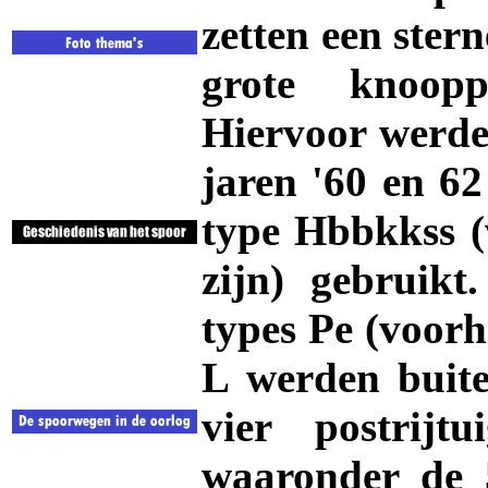
zetten een ster
grote knoop
Hiervoor werd
jaren '60 en 6
type Hbbkkss 
zijn) gebruikt
types
Pe
(voorh
L
werden buite
vier postrij
waaronder de 