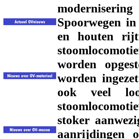
moderniseri
Spoorwegen in 
en houten rijt
stoomlocomot
worden opges
worden ingezet
ook veel lo
stoomlocomot
stoker aanwezig
aanrijdingen o