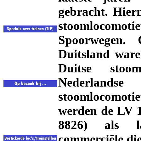
gebracht. Hier
stoomlocomo
Spoorwegen.
Duitsland ware
Duitse stoo
Nederlands
stoomlocomotiev
werden de LV 
8826) als la
commerciële die