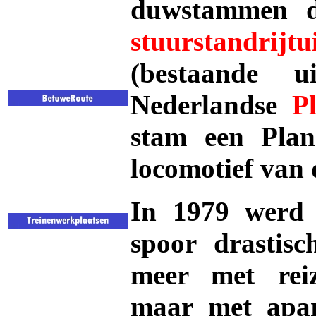
duwstammen d
stuurstandrijtu
(bestaande u
Nederlandse
P
stam een Plan
locomotief van 
In 1979 werd 
spoor drastis
meer met reiz
maar met apar