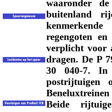
waaronder de
buitenland ri
kenmerkende
regengoten en
verplicht voor
dragen. De P 7
30 040-7. In
postrijtuige
Beneluxtreine
Beide rijtu