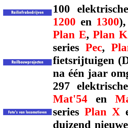
100 elektrisch
1200
en
1300
)
Plan E
,
Plan K
series
Pec
,
Pl
fietsrijtuigen (
na één jaar om
297 elektrisch
Mat'54
en
Ma
series
Plan X
duizend nieuwe