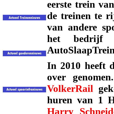
eerste trein v
de treinen te 
van andere sp
het bedrij
AutoSlaapTrein
In 2010 heeft 
over genomen
VolkerRail
geko
huren van 1 
Harry Schneid