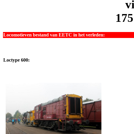
v
175
Locomotieven bestand van EETC in het verleden:
Loctype 600: