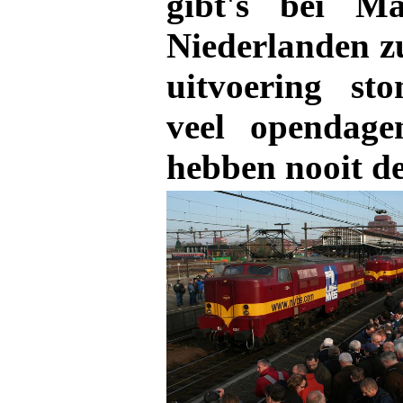
gibt's bei Mä
Niederlanden z
uitvoering s
veel
opendage
hebben nooit d