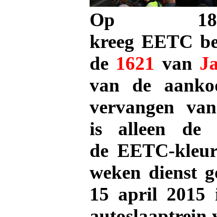
Op 18 
kreeg
EETC
be
de
1621
van
J
van de aank
vervangen va
is
alleen de 
de
EETC-kleurs
weken dienst 
15 april 2015 
autoslaaptrein 