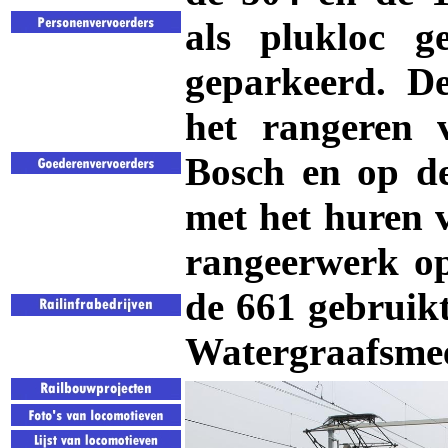
als
plukloc
ge
geparkeerd. D
het rangeren
Bosch en op d
met het huren 
rangeerwerk o
de 661 gebruik
Watergraafsmee