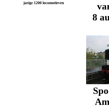
jarige 1200 locomotieven
va
8 a
Spo
Am